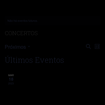
Não há eventos futuros.
CONCERTOS
N
PESQ
Próximos
Procurar
Lista
eventos
Selecione
D
E
Últimos Eventos
a
V
data.
NAV
E
DE
MAR
18
2023
VISU
DE