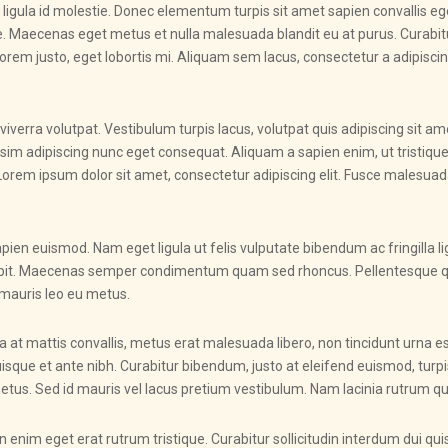
igula id molestie. Donec elementum turpis sit amet sapien convallis eget 
e. Maecenas eget metus et nulla malesuada blandit eu at purus. Curabitu
eu lorem justo, eget lobortis mi. Aliquam sem lacus, consectetur a adipiscin
 viverra volutpat. Vestibulum turpis lacus, volutpat quis adipiscing sit a
im adipiscing nunc eget consequat. Aliquam a sapien enim, ut tristique n
 Lorem ipsum dolor sit amet, consectetur adipiscing elit. Fusce malesua
pien euismod. Nam eget ligula ut felis vulputate bibendum ac fringilla li
ipit. Maecenas semper condimentum quam sed rhoncus. Pellentesque quis 
mauris leo eu metus.
at mattis convallis, metus erat malesuada libero, non tincidunt urna es
uisque et ante nibh. Curabitur bibendum, justo at eleifend euismod, turp
us. Sed id mauris vel lacus pretium vestibulum. Nam lacinia rutrum qu
n enim eget erat rutrum tristique. Curabitur sollicitudin interdum dui 