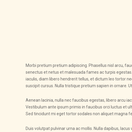
Morbi pretium pretium adipiscing. Phasellus nisl arcu, f
senectus et netus et malesuada fames ac turpis egestas. L
iaculis, diam libero hendrerit tellus, et dictum leo tortor n
suscipit cursus. Nulla tristique pretium sapien in ornare. U
Aenean lacinia, nulla nec faucibus egestas, libero arcu ia
Vestibulum ante ipsum primis in faucibus orci luctus et ult
Sed tincidunt mi eget tortor sodales non aliquet magna fe
Duis volutpat pulvinar urna ac mollis. Nulla dapibus, lacus