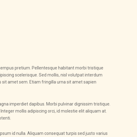
 tempus pretium. Pellentesque habitant morbi tristique
iscing scelerisque. Sed mollis, nisl volutpat interdum
tus sit amet sem. Etiam fringilla urna sit amet sapien
agna imperdiet dapibus. Morbi pulvinar dignissim tristique.
teger mollis adipiscing orci, id molestie elit aliquam at.
tenti.
r ipsum id nulla. Aliquam consequat turpis sed justo varius