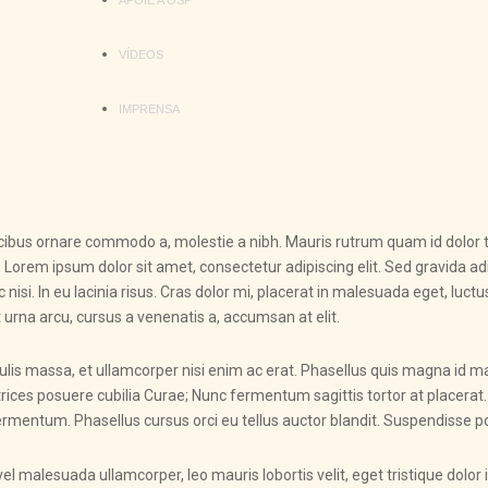
APOIE A OSP
VÍDEOS
IMPRENSA
aucibus ornare commodo a, molestie a nibh. Mauris rutrum quam id dolor
orem ipsum dolor sit amet, consectetur adipiscing elit. Sed gravida adip
ec nisi. In eu lacinia risus. Cras dolor mi, placerat in malesuada eget, luc
t urna arcu, cursus a venenatis a, accumsan at elit.
culis massa, et ullamcorper nisi enim ac erat. Phasellus quis magna id m
rices posuere cubilia Curae; Nunc fermentum sagittis tortor at placerat. In
rmentum. Phasellus cursus orci eu tellus auctor blandit. Suspendisse po
 vel malesuada ullamcorper, leo mauris lobortis velit, eget tristique dolo