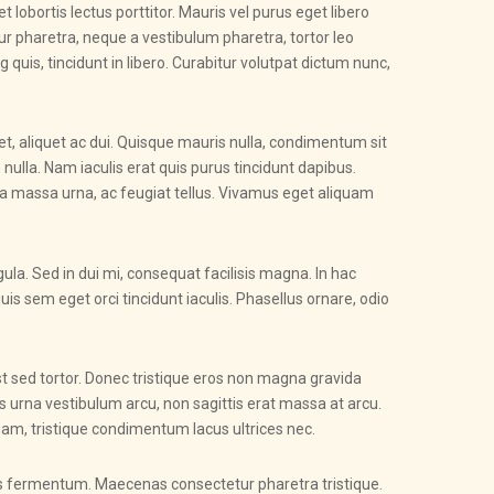
lobortis lectus porttitor. Mauris vel purus eget libero
r pharetra, neque a vestibulum pharetra, tortor leo
g quis, tincidunt in libero. Curabitur volutpat dictum nunc,
met, aliquet ac dui. Quisque mauris nulla, condimentum sit
ulla. Nam iaculis erat quis purus tincidunt dapibus.
da massa urna, ac feugiat tellus. Vivamus eget aliquam
gula. Sed in dui mi, consequat facilisis magna. In hac
sem eget orci tincidunt iaculis. Phasellus ornare, odio
t sed tortor. Donec tristique eros non magna gravida
is urna vestibulum arcu, non sagittis erat massa at arcu.
am, tristique condimentum lacus ultrices nec.
quis fermentum. Maecenas consectetur pharetra tristique.