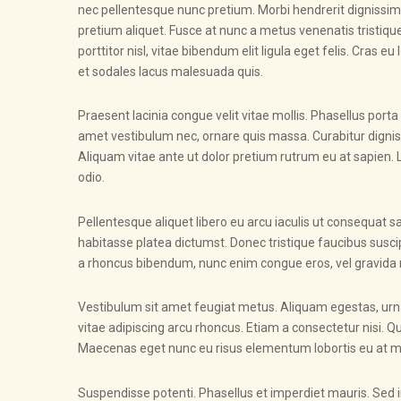
nec pellentesque nunc pretium. Morbi hendrerit dignissim l
pretium aliquet. Fusce at nunc a metus venenatis tristiqu
porttitor nisl, vitae bibendum elit ligula eget felis. Cras 
et sodales lacus malesuada quis.
Praesent lacinia congue velit vitae mollis. Phasellus porta
amet vestibulum nec, ornare quis massa. Curabitur digniss
Aliquam vitae ante ut dolor pretium rutrum eu at sapien.
odio.
Pellentesque aliquet libero eu arcu iaculis ut consequat sa
habitasse platea dictumst. Donec tristique faucibus susc
a rhoncus bibendum, nunc enim congue eros, vel gravida 
Vestibulum sit amet feugiat metus. Aliquam egestas, urna 
vitae adipiscing arcu rhoncus. Etiam a consectetur nisi. Q
Maecenas eget nunc eu risus elementum lobortis eu at met
Suspendisse potenti. Phasellus et imperdiet mauris. Sed i