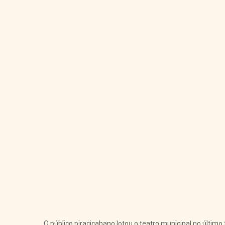
O público piracicabano lotou o teatro municipal no último 