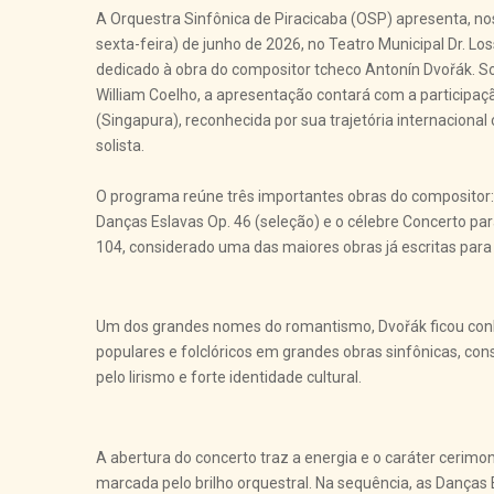
A Orquestra Sinfônica de Piracicaba (OSP) apresenta, nos 
sexta-feira) de junho de 2026, no Teatro Municipal Dr. Lo
dedicado à obra do compositor tcheco Antonín Dvořák. So
William Coelho, a apresentação contará com a participaç
(Singapura), reconhecida por sua trajetória internacional 
solista.
O programa reúne três importantes obras do compositor: 
Danças Eslavas Op. 46 (seleção) e o célebre Concerto par
104, considerado uma das maiores obras já escritas para
Um dos grandes nomes do romantismo, Dvořák ficou con
populares e folclóricos em grandes obras sinfônicas, c
pelo lirismo e forte identidade cultural.
A abertura do concerto traz a energia e o caráter cerimon
marcada pelo brilho orquestral. Na sequência, as Dança