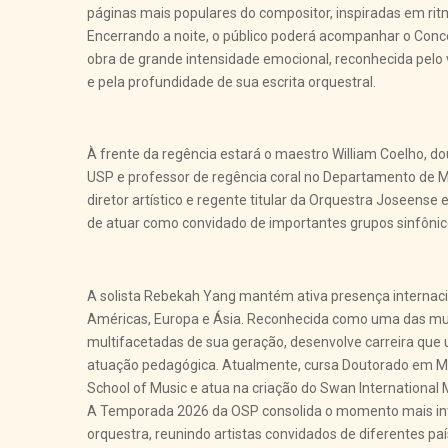
páginas mais populares do compositor, inspiradas em rit
Encerrando a noite, o público poderá acompanhar o Conce
obra de grande intensidade emocional, reconhecida pelo 
e pela profundidade de sua escrita orquestral.
À frente da regência estará o maestro William Coelho, d
USP e professor de regência coral no Departamento de 
diretor artístico e regente titular da Orquestra Joseense
de atuar como convidado de importantes grupos sinfônico
A solista Rebekah Yang mantém ativa presença internac
Américas, Europa e Ásia. Reconhecida como uma das mus
multifacetadas de sua geração, desenvolve carreira que
atuação pedagógica. Atualmente, cursa Doutorado em Mú
School of Music e atua na criação do Swan International 
A Temporada 2026 da OSP consolida o momento mais inte
orquestra, reunindo artistas convidados de diferentes pa