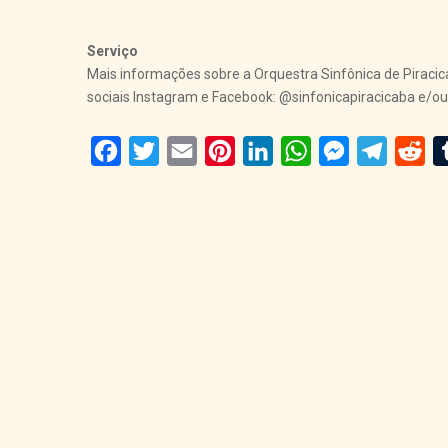
Serviço
Mais informações sobre a Orquestra Sinfônica de Piraci
sociais Instagram e Facebook: @sinfonicapiracicaba e/ou e
Facebook
Twitter
Email
Pinterest
LinkedIn
WhatsApp
Messenger
Telegra
Red