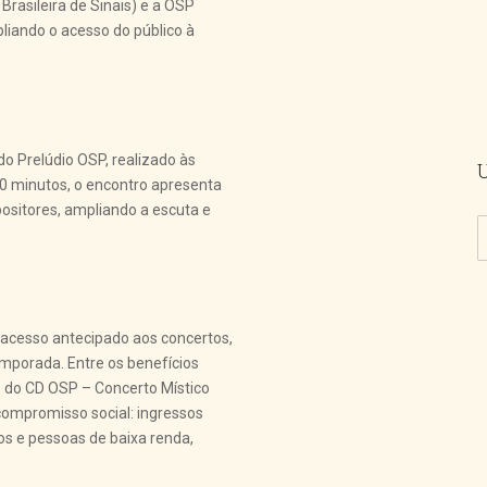
Brasileira de Sinais) e a OSP
liando o acesso do público à
do Prelúdio OSP, realizado às
0 minutos, o encontro apresenta
positores, ampliando a escuta e
cesso antecipado aos concertos,
emporada. Entre os benefícios
 do CD OSP – Concerto Místico
 compromisso social: ingressos
os e pessoas de baixa renda,