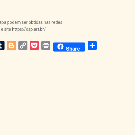
caba podem ser obtidas nas redes
 site https://osp.art.br/
m
dit
Tumblr
Blogger
Copy
Pocket
Print
Share
Share
Link