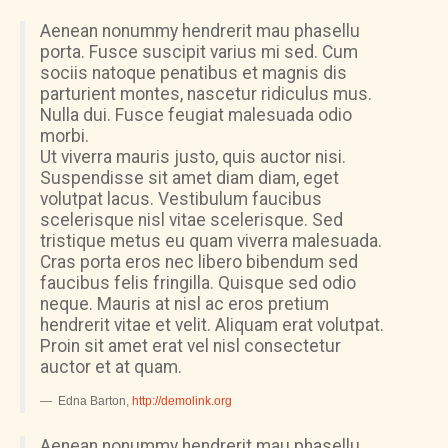
Aenean nonummy hendrerit mau phasellu
porta. Fusce suscipit varius mi sed. Cum
sociis natoque penatibus et magnis dis
parturient montes, nascetur ridiculus mus.
Nulla dui. Fusce feugiat malesuada odio
morbi.
Ut viverra mauris justo, quis auctor nisi.
Suspendisse sit amet diam diam, eget
volutpat lacus. Vestibulum faucibus
scelerisque nisl vitae scelerisque. Sed
tristique metus eu quam viverra malesuada.
Cras porta eros nec libero bibendum sed
faucibus felis fringilla. Quisque sed odio
neque. Mauris at nisl ac eros pretium
hendrerit vitae et velit. Aliquam erat volutpat.
Proin sit amet erat vel nisl consectetur
auctor et at quam.
Edna Barton
,
http://demolink.org
Aenean nonummy hendrerit mau phasellu