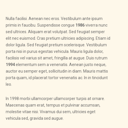
Nulla facilisi. Aenean nec eros. Vestibulum ante ipsum
primis in faucibu. Suspendisse congue
1986
viverra nunc
sed ultrices. Aliquam erat volutpat. Sed feugiat semper
elit nec euismod. Cras pretium ultricies adipiscing. Etiam id
dolor ligula. Sed feugiat pretium scelerisque. Vestibulum
porta nisi in purus egestas vehicula. Mauris ligula dolor,
facilisis vel varius sit amet, fringilla at augue. Duis rutrum
1994
elementum sem a venenatis. Aenean justo neque,
auctor eu semper eget, sollicitudin in diam. Mauris mattis
porta quam, id placerat tortor venenatis ac. In in tincidunt
leo.
In 1998 morbi ullamcorper ullamcorper turpis at ornare.
Maecenas quam erat, tempus et pulvinar accumsan,
molestie vitae nisi. Vivamus dui sem, ultricies eget
vehicula sed, gravida sed augue.