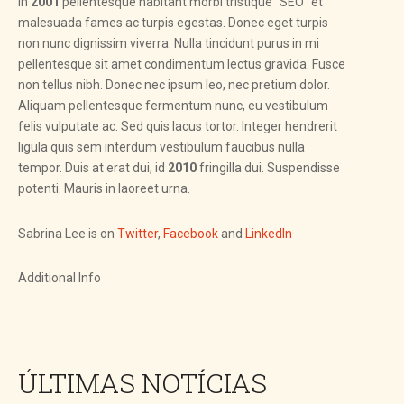
In
2001
pellentesque habitant morbi tristique "SEO" et
malesuada fames ac turpis egestas. Donec eget turpis
non nunc dignissim viverra. Nulla tincidunt purus in mi
pellentesque sit amet condimentum lectus gravida. Fusce
non tellus nibh. Donec nec ipsum leo, nec pretium dolor.
Aliquam pellentesque fermentum nunc, eu vestibulum
felis vulputate ac. Sed quis lacus tortor. Integer hendrerit
ligula quis sem interdum vestibulum faucibus nulla
tempor. Duis at erat dui, id
2010
fringilla dui. Suspendisse
potenti. Mauris in laoreet urna.
Sabrina Lee is on
Twitter
,
Facebook
and
LinkedIn
Additional Info
ÚLTIMAS NOTÍCIAS