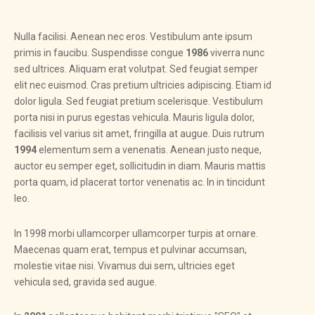
Nulla facilisi. Aenean nec eros. Vestibulum ante ipsum
primis in faucibu. Suspendisse congue
1986
viverra nunc
sed ultrices. Aliquam erat volutpat. Sed feugiat semper
elit nec euismod. Cras pretium ultricies adipiscing. Etiam id
dolor ligula. Sed feugiat pretium scelerisque. Vestibulum
porta nisi in purus egestas vehicula. Mauris ligula dolor,
facilisis vel varius sit amet, fringilla at augue. Duis rutrum
1994
elementum sem a venenatis. Aenean justo neque,
auctor eu semper eget, sollicitudin in diam. Mauris mattis
porta quam, id placerat tortor venenatis ac. In in tincidunt
leo.
In 1998 morbi ullamcorper ullamcorper turpis at ornare.
Maecenas quam erat, tempus et pulvinar accumsan,
molestie vitae nisi. Vivamus dui sem, ultricies eget
vehicula sed, gravida sed augue.