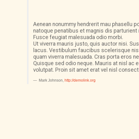
Aenean nonummy hendrerit mau phasellu por
natoque penatibus et magnis dis parturient 
Fusce feugiat malesuada odio morbi.
Ut viverra mauris justo, quis auctor nisi. S
lacus. Vestibulum faucibus scelerisque nisl
quam viverra malesuada. Cras porta eros nec
Quisque sed odio neque. Mauris at nisl ac er
volutpat. Proin sit amet erat vel nisl consec
Mark Johnson
,
http://demolink.org