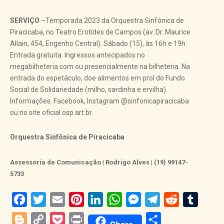
SERVIÇO
–Temporada 2023 da Orquestra Sinfônica de
Piracicaba, no Teatro Erotídes de Campos (av. Dr. Maurice
Allain, 454, Engenho Central). Sábado (15), às 16h e 19h.
Entrada gratuita. Ingressos antecipados no
megabilheteria.com ou presencialmente na bilheteria. Na
entrada do espetáculo, doe alimentos em prol do Fundo
Social de Solidariedade (milho, sardinha e ervilha).
Informações: Facebook, Instagram @sinfonicapiracicaba
ou no site oficial osp.art.br.
Orquestra Sinfônica de Piracicaba
Assessoria de Comunicação | Rodrigo Alves | (19) 99147-
5733
Facebook
Twitter
Email
Pinterest
LinkedIn
WhatsApp
Messenger
Telegram
Reddit
Tumblr
Blogger
Copy
Pocket
Print
Share