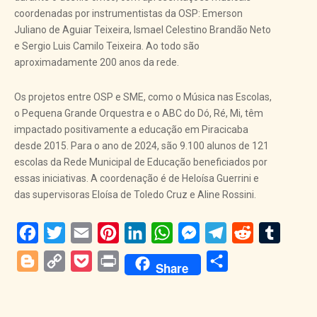
coordenadas por instrumentistas da OSP: Emerson
Juliano de Aguiar Teixeira, Ismael Celestino Brandão Neto
e Sergio Luis Camilo Teixeira. Ao todo são
aproximadamente 200 anos da rede.
Os projetos entre OSP e SME, como o Música nas Escolas,
o Pequena Grande Orquestra e o ABC do Dó, Ré, Mi, têm
impactado positivamente a educação em Piracicaba
desde 2015. Para o ano de 2024, são 9.100 alunos de 121
escolas da Rede Municipal de Educação beneficiados por
essas iniciativas. A coordenação é de Heloísa Guerrini e
das supervisoras Eloísa de Toledo Cruz e Aline Rossini.
Facebook
Twitter
Email
Pinterest
LinkedIn
WhatsApp
Messenger
Telegram
Reddit
Tumblr
Blogger
Copy
Pocket
Print
Share
Share
Link