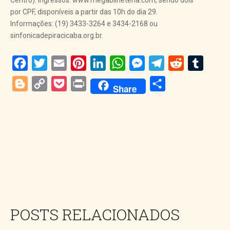
Centro). Ingressos: www.megabilheteria.com, sendo dois
por CPF, disponíveis a partir das 10h do dia 29.
Informações: (19) 3433-3264 e 3434-2168 ou
sinfonicadepiracicaba.org.br.
Facebook
Twitter
Email
Pinterest
LinkedIn
WhatsApp
Messenger
Telegram
Reddit
Tumblr
Blogger
Copy
Pocket
Print
Share
Share
Link
POSTS RELACIONADOS