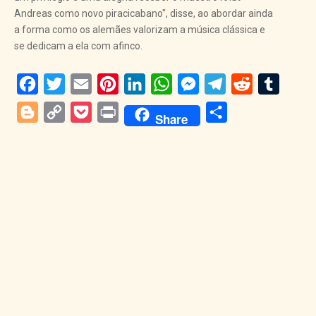
Andreas como novo piracicabano", disse, ao abordar ainda
a forma como os alemães valorizam a música clássica e
se dedicam a ela com afinco.
Facebook
Twitter
Email
Pinterest
LinkedIn
WhatsApp
Messenger
Telegram
Reddit
Tumblr
Blogger
Copy
Pocket
Print
Share
Share
Link