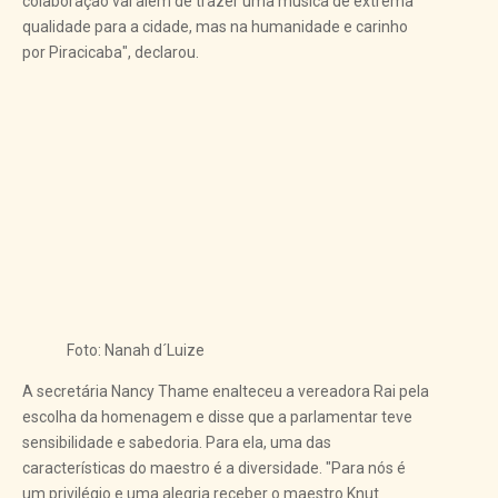
colaboração vai além de trazer uma música de extrema
qualidade para a cidade, mas na humanidade e carinho
por Piracicaba", declarou.
Foto: Nanah d´Luize
A secretária Nancy Thame enalteceu a vereadora Rai pela
escolha da homenagem e disse que a parlamentar teve
sensibilidade e sabedoria. Para ela, uma das
características do maestro é a diversidade. "Para nós é
um privilégio e uma alegria receber o maestro Knut