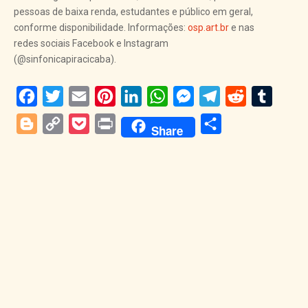
pessoas de baixa renda, estudantes e público em geral,
conforme disponibilidade. Informações:
osp.art.br
e nas
redes sociais Facebook e Instagram
(@sinfonicapiracicaba).
Facebook
Twitter
Email
Pinterest
LinkedIn
WhatsApp
Messenger
Telegram
Reddit
Tumblr
Blogger
Copy
Pocket
Print
Share
Share
Link