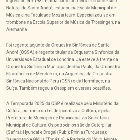
ingressou em 1981 e atua como primeiro trombone solo.
Natural de Santo André, estudou na Escola Municipal de
Música e na Faculdade Mozarteum. Especializou-se em
trombone na Escola Superior de Música de Trossingen, na
Alemanha.
Foi regente adjunto da Orquestra Sinfônica de Santo
André (OSSA) e regente titular da Orquestra Sinfônica da
Universidade Estadual de Londrina. Já esteve à frente da
Orquestra Sinfônica Municipal de São Paulo, da Orquestra
Filarmônica de Mendonza, na Argentina, da Orquestra
Sinfônica Nacional do Peru (OSN) e da Hermitage, na
Suíça. Também regeu a Osesp em diversas ocasiões.
A Temporada 2025 da OSP é realizada pelo Ministério da
Cultura, por meio da Lei de Incentivo à Cultura, e pela
Prefeitura do Município de Piracicaba, via Secretaria
Municipal de Cultura. Os patrocínios são da Caterpillar
(Safira); Hyundai e Drogal (Rubi); Phinia (Turquesa);
Savegnago e Glóvis (Topázio); e Padaria do Vovô, Monte