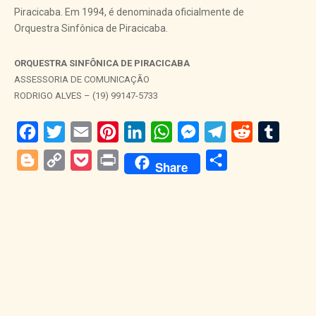
Piracicaba. Em 1994, é denominada oficialmente de
Orquestra Sinfônica de Piracicaba.
ORQUESTRA SINFÔNICA DE PIRACICABA
ASSESSORIA DE COMUNICAÇÃO
RODRIGO ALVES – (19) 99147-5733
Facebook
Twitter
Email
Pinterest
LinkedIn
WhatsApp
Messenger
Telegram
Reddit
Tumblr
Blogger
Copy
Pocket
Print
Share
Share
Link