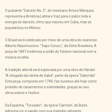
O pulsante “Danzón No. 2”, do mexicano Arturo Márquez,
representa a América Latina e traz para o palco toda a
energia do danzón, ritmo que nasceu em Cuba, mas se
popularizou no México.
O Brasil será celebrado por meio de uma obra do cearense
Alberto Nepomuceno: "Sapo Cururu", da Série Brasileira. A
peça de 1897 evidencia a união do folclore nacional com a
música erudita.
A tradição alemã será explorada por uma obra de Händel:
“A chegada da rainha de Sabá”, parte da ópera “Salomão”.
Esta peça, composta em 1749, faz sucesso até hoje como
prelúdio de casamentos e solenidades, graças ao seu
clima solene e festivo.
Da Espanha, “Toreador”, da ópera ‘Carmen’, de Bizet,
adiciona cor e paixão com sua melodia cativante,