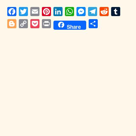
Facebook
Twitter
Email
Pinterest
LinkedIn
WhatsApp
Messenger
Telegram
Reddit
Tumblr
Blogger
Copy
Pocket
Print
Share
Share
Link