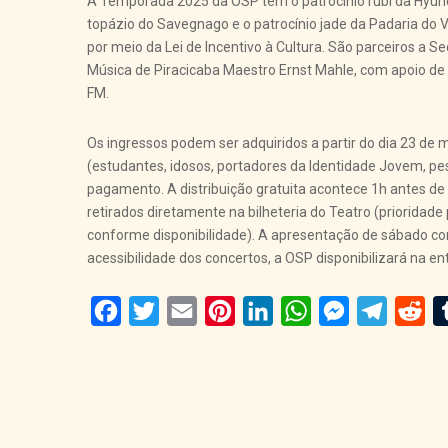
A Temporada 2025 da OSP tem o patrocínio rubi da Hyundai
topázio do Savegnago e o patrocínio jade da Padaria do V
por meio da Lei de Incentivo à Cultura. São parceiros a Se
Música de Piracicaba Maestro Ernst Mahle, com apoio de
FM.
Os ingressos podem ser adquiridos a partir do dia 23 de 
(estudantes, idosos, portadores da Identidade Jovem, pe
pagamento. A distribuição gratuita acontece 1h antes de
retirados diretamente na bilheteria do Teatro (prioridad
conforme disponibilidade). A apresentação de sábado con
acessibilidade dos concertos, a OSP disponibilizará na e
Facebook
Twitter
Email
Pinterest
LinkedIn
WhatsApp
Messenger
Telegra
Red