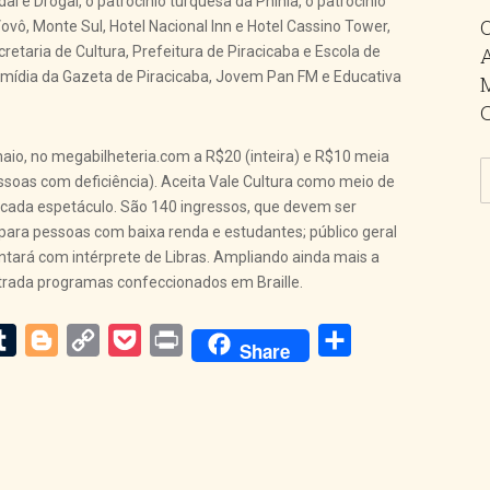
 e Drogal, o patrocínio turquesa da Phinia, o patrocínio
ovô, Monte Sul, Hotel Nacional Inn e Hotel Cassino Tower,
cretaria de Cultura, Prefeitura de Piracicaba e Escola de
 mídia da Gazeta de Piracicaba, Jovem Pan FM e Educativa
maio, no megabilheteria.com a R$20 (inteira) e R$10 meia
ssoas com deficiência). Aceita Vale Cultura como meio de
 cada espetáculo. São 140 ingressos, que devem ser
e para pessoas com baixa renda e estudantes; público geral
tará com intérprete de Libras. Ampliando ainda mais a
ntrada programas confeccionados em Braille.
m
dit
Tumblr
Blogger
Copy
Pocket
Print
Share
Share
Link