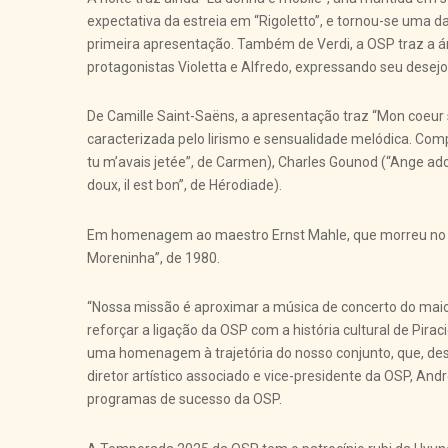
expectativa da estreia em “Rigoletto”, e tornou-se uma d
primeira apresentação. Também de Verdi, a OSP traz a ária
protagonistas Violetta e Alfredo, expressando seu desejo 
De Camille Saint-Saëns, a apresentação traz “Mon coeur s'
caracterizada pelo lirismo e sensualidade melódica. Com
tu m’avais jetée”, de Carmen), Charles Gounod (“Ange ador
doux, il est bon”, de Hérodiade).
Em homenagem ao maestro Ernst Mahle, que morreu no últ
Moreninha”, de 1980.
“Nossa missão é aproximar a música de concerto do mai
reforçar a ligação da OSP com a história cultural de Pir
uma homenagem à trajetória do nosso conjunto, que, desde
diretor artístico associado e vice-presidente da OSP, And
programas de sucesso da OSP.