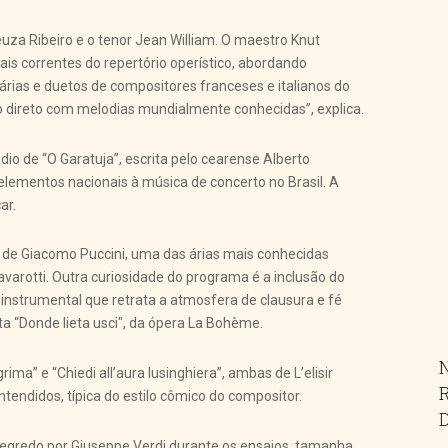
euza Ribeiro e o tenor Jean William. O maestro Knut
is correntes do repertório operístico, abordando
árias e duetos de compositores franceses e italianos do
o direto com melodias mundialmente conhecidas”, explica.
dio de “O Garatuja”, escrita pelo cearense Alberto
lementos nacionais à música de concerto no Brasil. A
ar.
, de Giacomo Puccini, uma das árias mais conhecidas
arotti. Outra curiosidade do programa é a inclusão do
instrumental que retrata a atmosfera de clausura e fé
a “Donde lieta usci", da ópera La Bohème.
ima” e “Chiedi all’aura lusinghiera”, ambas de L’elisir
tendidos, típica do estilo cômico do compositor.
 segredo por Giuseppe Verdi durante os ensaios, tamanha