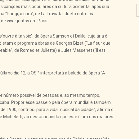
as canções mais populares da cultura ocidental após sua
 “Parigi, o caro”, de La Traviata, dueto entre os
de viver juntos em Paris.
ouvre à ta voix”, da ópera Samson et Dalila, cuja ária é
pletam o programa obras de Georges Bizet (“La fleur que
able”, de Roméo et Juliette) e Jules Massenet (“Il est
imo dia 12, a OSP interpretará a balada da ópera “A
or número possível de pessoas e, ao mesmo tempo,
acicaba. Propor esse passeio pela ópera mundial é também
 1900, contribui para a vida musical da cidade”, afirma o
ré Micheletti, ao destacar ainda que este é um dos maiores