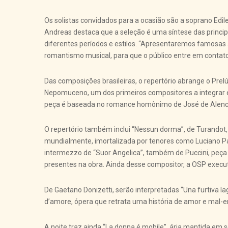
Os solistas convidados para a ocasião são a soprano Edil
Andreas destaca que a seleção é uma síntese das principa
diferentes períodos e estilos. “Apresentaremos famosas 
romantismo musical, para que o público entre em contat
Das composições brasileiras, o repertório abrange o Prelú
Nepomuceno, um dos primeiros compositores a integrar e
peça é baseada no romance homônimo de José de Alenc
O repertório também inclui “Nessun dorma”, de Turandot
mundialmente, imortalizada por tenores como Luciano Pav
intermezzo de “Suor Angelica”, também de Puccini, peça 
presentes na obra. Ainda desse compositor, a OSP execut
De Gaetano Donizetti, serão interpretadas “Una furtiva lagr
d’amore, ópera que retrata uma história de amor e mal-en
A noite traz ainda “La donna é mobile”, ária mantida em