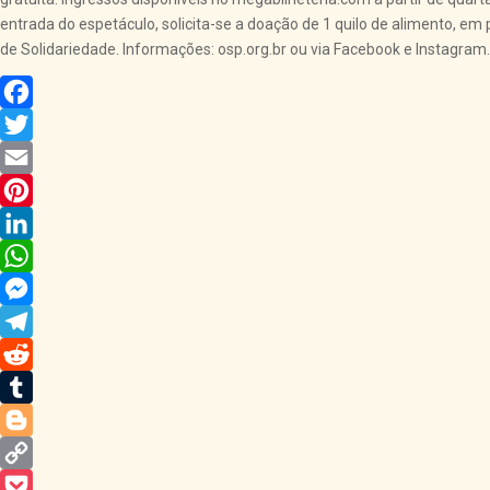
entrada do espetáculo, solicita-se a doação de 1 quilo de alimento, em 
de Solidariedade. Informações: osp.org.br ou via Facebook e Instagram.
Facebook
Twitter
Email
Pinterest
LinkedIn
WhatsApp
Messenger
Telegram
Reddit
Tumblr
Blogger
Copy