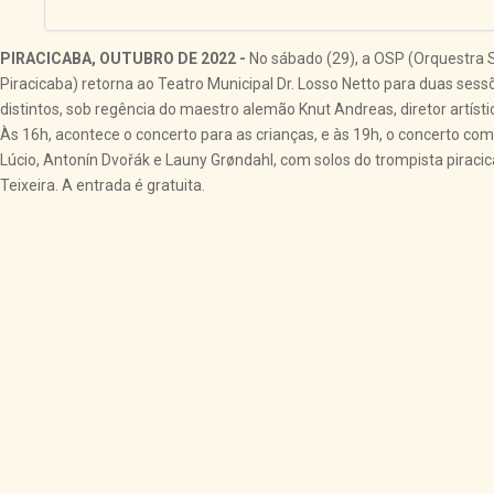
PIRACICABA, OUTUBRO DE 2022 -
No sábado (29), a OSP (Orquestra 
Piracicaba) retorna ao Teatro Municipal Dr. Losso Netto para duas ses
distintos, sob regência do maestro alemão Knut Andreas, diretor artístic
Às 16h, acontece o concerto para as crianças, e às 19h, o concerto co
Lúcio, Antonín Dvořák e Launy Grøndahl, com solos do trompista pirac
Teixeira. A entrada é gratuita.