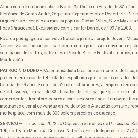
Atuou como trombone solo da Banda Sinfônica do Estado de São Paulo
Sinfônica de Santo André, Orquestra Experimental de Repertorio. Parti
Orquestras do cenário da musica popular: Osmar Milani, Silvio Mazuca
Pops (Piracicaba). Excursionou com o cantor Daniel, de 1997 a 2003.
Na área pedagógica desenvolve trabalho junto ao projeto Jovens Músic
Venceu vários concursos e participou, como professor convidado e pale
seminários de metais, entre eles o Projeto Bone e Festival Urubrass, na
Montevidéu.
PATROCÍNIO OURO
– Maior atacadista brasileiro em número de lojas,
presente em mais de 170 cidades espalhadas por todos os estados do
história de 59 anos e cerca de 62 mil colaboradores, a empresa tem ce
de autosserviço e mais de 33 atacados de entrega, que garantem o a
comerciantes, transformadores e consumidores finais. Também atua
integrando o canal de vendas online do próprio Atacadão com uma ro
marketplace, com mais de 300 sellers parceiros de atacado.
SERVIÇO
– Temporada 2022 da Orquestra Sinfônica de Piracicaba. Sáb
19h, no Teatro Municipal Dr. Losso Netto (avenida Independência, 277, 
gratuita. Ingressos disponíveis no megabilheteria.com a partir de quarta