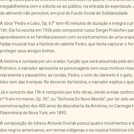
megabilheteria.com e solicita-se ao público, na entrada do espetáculo, 
de alimento não perecível, em prol do Fundo Social de Solidariedade.
A obra “Pedro e Lobo, Op. 67” tem 45 minutos de duração e integra o 
16h. Ela foi escrita em 1936 pelo compositor russo Sergei Prokofiev pa
aprendessem e se familiarizassem com os instrumentos de uma orque
fadas musical traz a história do valente Pedro, que tenta capturar o fe
proteger seus amigos bichos.
A história é contada por um orador, função que será assumida pela atr
Primeiro, o narrador apresenta os personagens com seus motivos music
representa o passarinho; as cordas, Pedro; o som do clarinete é o gato,
lobo vem das trompas. No decorrer da história, o narrador explica o qu
Já o concerto das 19h é composto por três obras, sendo a mais conheci
nº 9 em mi menor, Op. 95”, ou “Sinfonia Do Novo Mundo”, por ter sido e
comemorações dos 400 anos da descoberta da América, no Carnegie H
Filarmônica de Nova York, em 1893.
A composição do tcheco Antonín Dvořák possui quatro movimentos e 
dos negros americanos, em temas indígenas e na música folclórica tch