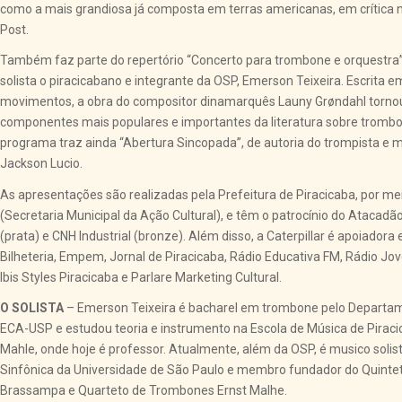
como a mais grandiosa já composta em terras americanas, em crítica
Post.
Também faz parte do repertório “Concerto para trombone e orquestra”
solista o piracicabano e integrante da OSP, Emerson Teixeira. Escrita 
movimentos, a obra do compositor dinamarquês Launy Grøndahl torno
componentes mais populares e importantes da literatura sobre tromb
programa traz ainda “Abertura Sincopada”, de autoria do trompista e 
Jackson Lucio.
As apresentações são realizadas pela Prefeitura de Piracicaba, por m
(Secretaria Municipal da Ação Cultural), e têm o patrocínio do Atacadã
(prata) e CNH Industrial (bronze). Além disso, a Caterpillar é apoiadora
Bilheteria, Empem, Jornal de Piracicaba, Rádio Educativa FM, Rádio Jo
Ibis Styles Piracicaba e Parlare Marketing Cultural.
O SOLISTA
– Emerson Teixeira é bacharel em trombone pelo Departa
ECA-USP e estudou teoria e instrumento na Escola de Música de Pirac
Mahle, onde hoje é professor. Atualmente, além da OSP, é musico solis
Sinfônica da Universidade de São Paulo e membro fundador do Quinte
Brassampa e Quarteto de Trombones Ernst Malhe.