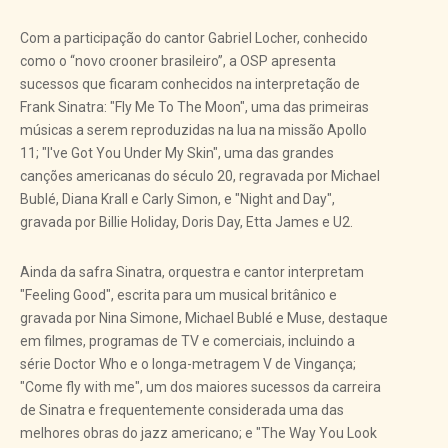
Com a participação do cantor Gabriel Locher, conhecido
como o “novo crooner brasileiro”, a OSP apresenta
sucessos que ficaram conhecidos na interpretação de
Frank Sinatra: "Fly Me To The Moon", uma das primeiras
músicas a serem reproduzidas na lua na missão Apollo
11; "I've Got You Under My Skin", uma das grandes
canções americanas do século 20, regravada por Michael
Bublé, Diana Krall e Carly Simon, e "Night and Day",
gravada por Billie Holiday, Doris Day, Etta James e U2.
Ainda da safra Sinatra, orquestra e cantor interpretam
"Feeling Good", escrita para um musical britânico e
gravada por Nina Simone, Michael Bublé e Muse, destaque
em filmes, programas de TV e comerciais, incluindo a
série Doctor Who e o longa-metragem V de Vingança;
"Come fly with me", um dos maiores sucessos da carreira
de Sinatra e frequentemente considerada uma das
melhores obras do jazz americano; e "The Way You Look