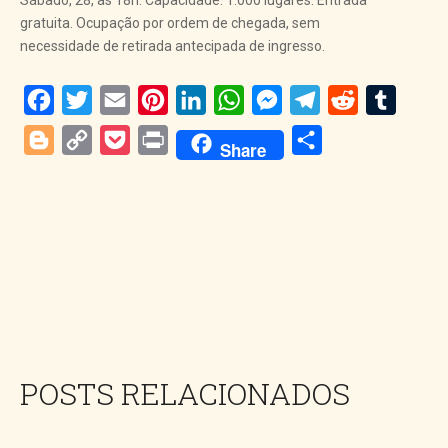
Sábado, 28, às 18h. Capacidade: 1.000 lugares. Entrada
gratuita. Ocupação por ordem de chegada, sem
necessidade de retirada antecipada de ingresso.
Facebook
Twitter
Email
Pinterest
LinkedIn
WhatsApp
Messenger
Telegram
Reddit
Tumblr
Blogger
Copy
Pocket
Print
Share
Share
Link
POSTS RELACIONADOS