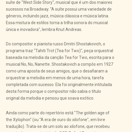
suíte de "West Side Story", musical que é um dos maiores
sucessos na Broadway. "A suíte possui uma variedade de
gêneros, incluindo jazz, música clássica e música latina.
Essa mistura de estilos torna a trilha sonora do musical
única e inovadora", lembra Knut Andreas.
Do compositor e pianista russo Dmitri Shostakovich, o
programa traz "Tahiti Trot (Tea for Two)", peça orquestral
baseada na melodia da canção Tea for Two, escrita para o
musical No, No, Nanette. Shostakovich a compôs em 1927
como uma aposta de seus amigos, que o desafiaram a
orquestrar a melodia em menos de uma hora, tarefa
completada com sucesso. Ela foi originalmente intitulada
desta forma porque o compositor não sabia o título
original da melodia e pensou que soava exótico.
Ainda como parte do repertório está "The golden age of
the Xylophon" (ou "A era de ouro do xilofone", em livre
tradução). Trata-se de um solo ao xilofone, que recebeu