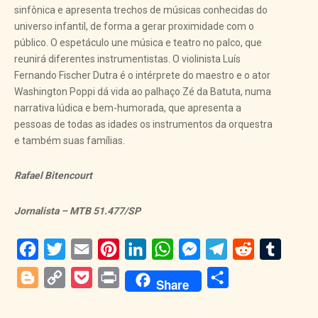
sinfônica e apresenta trechos de músicas conhecidas do
universo infantil, de forma a gerar proximidade com o
público. O espetáculo une música e teatro no palco, que
reunirá diferentes instrumentistas. O violinista Luís
Fernando Fischer Dutra é o intérprete do maestro e o ator
Washington Poppi dá vida ao palhaço Zé da Batuta, numa
narrativa lúdica e bem-humorada, que apresenta a
pessoas de todas as idades os instrumentos da orquestra
e também suas famílias.
Rafael Bitencourt
Jornalista – MTB 51.477/SP
Facebook
Twitter
Email
Pinterest
LinkedIn
WhatsApp
Messenger
Telegram
Reddit
Tumblr
Blogger
Copy
Pocket
Print
Share
Share
Link