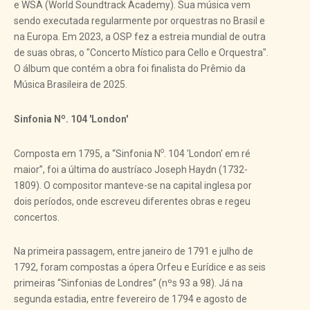
e WSA (World Soundtrack Academy). Sua música vem
sendo executada regularmente por orquestras no Brasil e
na Europa. Em 2023, a OSP fez a estreia mundial de outra
de suas obras, o "Concerto Místico para Cello e Orquestra".
O álbum que contém a obra foi finalista do Prêmio da
Música Brasileira de 2025.
o
Sinfonia N
. 104 'London'
o
Composta em 1795, a “Sinfonia N
. 104 'London' em ré
maior”, foi a última do austríaco Joseph Haydn (1732-
1809). O compositor manteve-se na capital inglesa por
dois períodos, onde escreveu diferentes obras e regeu
concertos.
Na primeira passagem, entre janeiro de 1791 e julho de
1792, foram compostas a ópera Orfeu e Eurídice e as seis
primeiras “Sinfonias de Londres” (nºs 93 a 98). Já na
segunda estadia, entre fevereiro de 1794 e agosto de