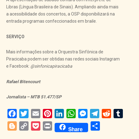
Libras (Língua Brasileira de Sinais). Ampliando ainda mais
a acessibilidade dos concertos, a OSP disponibilizará na
entrada programas confeccionados em braile.
SERVIÇO
Mais informações sobre a Orquestra Sinfônica de
Piracicaba podem ser obtidas nas redes sociais Instagram
e Facebook:
@sinfonicapiracicaba
Rafael Bitencourt
Jornalista – MTB 51.477/SP
Facebook
Twitter
Email
Pinterest
LinkedIn
WhatsApp
Messenger
Telegram
Reddit
Tumblr
Blogger
Copy
Pocket
Print
Share
Share
Link