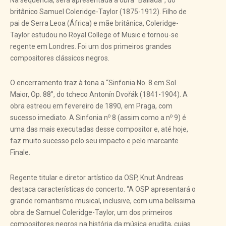
britânico Samuel Coleridge-Taylor (1875-1912). Filho de
pai de Serra Leoa (África) e mãe britânica, Coleridge-
Taylor estudou no Royal College of Music e tornou-se
regente em Londres. Foi um dos primeiros grandes
compositores clássicos negros.
O encerramento traz à tona a “Sinfonia No. 8 em Sol
Maior, Op. 88”, do tcheco Antonín Dvořák (1841-1904). A
obra estreou em fevereiro de 1890, em Praga, com
o
o
sucesso imediato. A Sinfonia n
8 (assim como a n
9) é
uma das mais executadas desse compositor e, até hoje,
faz muito sucesso pelo seu impacto e pelo marcante
Finale.
Regente titular e diretor artístico da OSP, Knut Andreas
destaca características do concerto. “A OSP apresentará o
grande romantismo musical, inclusive, com uma belíssima
obra de Samuel Coleridge-Taylor, um dos primeiros
compositores negros na história da música erudita, cujas