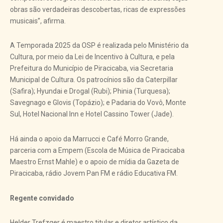
obras são verdadeiras descobertas, ricas de expressões
musicais”, afirma.
A Temporada 2025 da OSP é realizada pelo Ministério da
Cultura, por meio da Lei de Incentivo à Cultura, e pela
Prefeitura do Município de Piracicaba, via Secretaria
Municipal de Cultura. Os patrocínios são da Caterpillar
(Safira); Hyundai e Drogal (Rubi); Phinia (Turquesa);
Savegnago e Glovis (Topázio); e Padaria do Vovô, Monte
Sul, Hotel Nacional Inn e Hotel Cassino Tower (Jade).
Há ainda o apoio da Marrucci e Café Morro Grande,
parceria com a Empem (Escola de Música de Piracicaba
Maestro Ernst Mahle) e o apoio de mídia da Gazeta de
Piracicaba, rádio Jovem Pan FM e rádio Educativa FM.
Regente convidado
Helder Trefzger é maestro titular e diretor artístico da