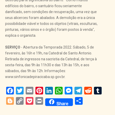
destruiu parte significativa do bairro. "Como muitos
edifícios do bairro, o santuário ficou seriamente
danificado, sem condições de recuperação, uma vez que
seus alicerces foram abalados. A demolição era a única
possibilidade viável e todos os objetos (vitrais, esculturas,
pinturas, vários sinos e o órgão) foram postos à venda",
explica o organista.
SERVIÇO
- Abertura da Temporada 2022. Sábado, 5 de
fevereiro, às 16h e 19h, na Catedral de Santo Antonio.
Retirada de ingressos na sacristia da Catedral, de terça à
sexta-feira, das 9h às 11h30 e das 13h às 15h, e aos
sábados, das 9h às 12h. Informações:
www.sinfonicadepiracicaba.sp.gov.br.
Facebook
Twitter
Email
Pinterest
LinkedIn
WhatsApp
Messenger
Telegram
Reddit
Tumblr
Blogger
Copy
Pocket
Print
Share
Share
Link