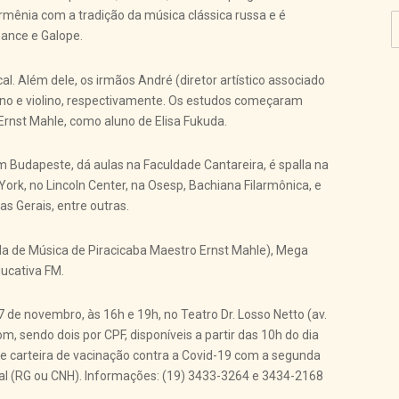
rmênia com a tradição da música clássica russa e é
ance e Galope.
l. Além dele, os irmãos André (diretor artístico associado
iano e violino, respectivamente. Os estudos começaram
rnst Mahle, como aluno de Elisa Fukuda.
m Budapeste, dá aulas na Faculdade Cantareira, é spalla na
ork, no Lincoln Center, na Osesp, Bachiana Filarmônica, e
s Gerais, entre outras.
 de Música de Piracicaba Maestro Ernst Mahle), Mega
ducativa FM.
 de novembro, às 16h e 19h, no Teatro Dr. Losso Netto (av.
m, sendo dois por CPF, disponíveis a partir das 10h do dia
de carteira de vacinação contra a Covid-19 com a segunda
al (RG ou CNH). Informações: (19) 3433-3264 e 3434-2168