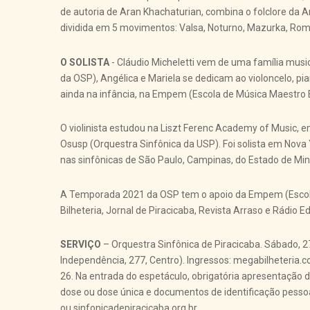
de autoria de Aran Khachaturian, combina o folclore da A
dividida em 5 movimentos: Valsa, Noturno, Mazurka, Rom
O SOLISTA
- Cláudio Micheletti vem de uma família musica
da OSP), Angélica e Mariela se dedicam ao violoncelo, p
ainda na infância, na Empem (Escola de Música Maestro E
O violinista estudou na Liszt Ferenc Academy of Music, e
Osusp (Orquestra Sinfônica da USP). Foi solista em Nova Y
nas sinfônicas de São Paulo, Campinas, do Estado de Mina
A Temporada 2021 da OSP tem o apoio da Empem (Escola
Bilheteria, Jornal de Piracicaba, Revista Arraso e Rádio E
SERVIÇO
– Orquestra Sinfônica de Piracicaba. Sábado, 27
Independência, 277, Centro). Ingressos: megabilheteria.co
26. Na entrada do espetáculo, obrigatória apresentação 
dose ou dose única e documentos de identificação pesso
ou sinfonicadepiracicaba.org.br.