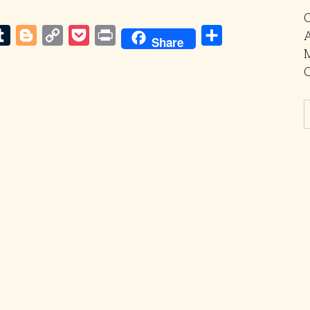
m
dit
Tumblr
Blogger
Copy
Pocket
Print
Share
Share
Link