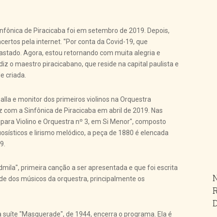
nfônica de Piracicaba foi em setembro de 2019. Depois,
ertos pela internet. "Por conta da Covid-19, que
fastado. Agora, estou retornando com muita alegria e
iz o maestro piracicabano, que reside na capital paulista e
e criada.
palla e monitor dos primeiros violinos na Orquestra
ez com a Sinfônica de Piracicaba em abril de 2019. Nas
 para Violino e Orquestra nº 3, em Si Menor", composto
uosísticos e lirismo melódico, a peça de 1880 é elencada
9.
mila", primeira canção a ser apresentada e que foi escrita
dade dos músicos da orquestra, principalmente os
a suíte "Masquerade", de 1944, encerra o programa. Ela é