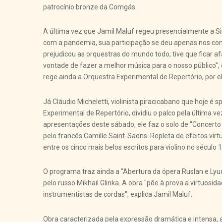
patrocínio bronze da Comgás.
A última vez que Jamil Maluf regeu presencialmente a Si
com a pandemia, sua participação se deu apenas nos conc
prejudicou as orquestras do mundo todo, tive que ficar a
vontade de fazer a melhor música para o nosso público", d
rege ainda a Orquestra Experimental de Repertório, por el
Já Cláudio Micheletti, violinista piracicabano que hoje é s
Experimental de Repertório, dividiu o palco pela última v
apresentações deste sábado, ele faz o solo de "Concerto
pelo francês Camille Saint-Saëns. Repleta de efeitos virt
entre os cinco mais belos escritos para violino no século 1
O programa traz ainda a "Abertura da ópera Ruslan e Lyud
pelo russo Mikhail Glinka. A obra "põe à prova a virtuosi
instrumentistas de cordas", explica Jamil Maluf.
Obra caracterizada pela expressão dramática e intensa, 