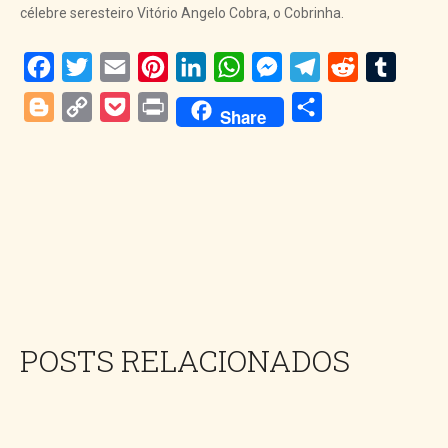
célebre seresteiro Vitório Angelo Cobra, o Cobrinha.
Facebook
Twitter
Email
Pinterest
LinkedIn
WhatsApp
Messenger
Telegram
Reddit
Tumblr
Blogger
Copy
Pocket
Print
Share
Share
Link
POSTS RELACIONADOS