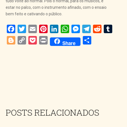
tudo volte ao normal. Pois o normal, para os músicos, é
estar no palco, com o instrumento afinado, com o ensaio
bem feito e cativando o público.
Facebook
Twitter
Email
Pinterest
LinkedIn
WhatsApp
Messenger
Telegram
Reddit
Tumblr
Blogger
Copy
Pocket
Print
Share
Share
Link
POSTS RELACIONADOS